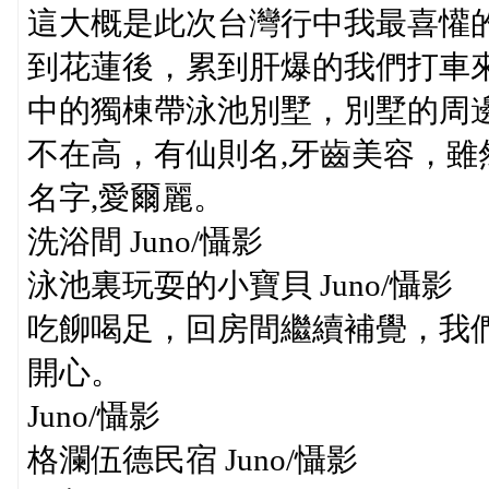
這大概是此次台灣行中我最喜懽
到花蓮後，累到肝爆的我們打車
中的獨棟帶泳池別墅，別墅的周
不在高，有仙則名,牙齒美容，
名字,愛爾麗。
洗浴間 Juno/懾影
泳池裏玩耍的小寶貝 Juno/懾影
吃飹喝足，回房間繼續補覺，我
開心。
Juno/懾影
格瀾伍德民宿 Juno/懾影