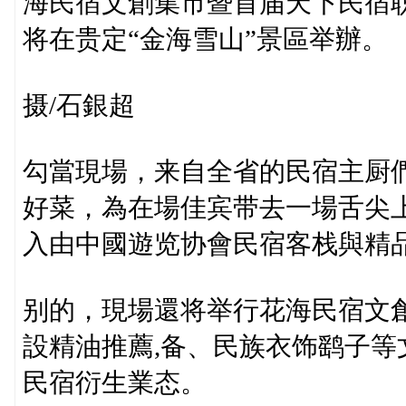
海民宿文創集市暨首届天下民宿
将在贵定“金海雪山”景區举辦。
摄/石銀超
勾當現場，来自全省的民宿主厨們
好菜，為在場佳宾带去一場舌尖
入由中國遊览协會民宿客栈與精
别的，現場還将举行花海民宿文
設精油推薦,备、民族衣饰鹞子
民宿衍生業态。