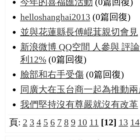
今年的喜福匯活動
(0篇回復)
helloshanghai2013
(0篇回復)
並與花蓮縣長傅崐萁親切會見
新浪微博 QQ空間 人參與 評
利12%
(0篇回復)
臉部和右手受傷
(0篇回復)
同廣大在玉台商一起為推動兩
我們堅持沒有尊嚴就沒有改革
頁:
2
3
4
5
6
7
8
9
10
11
[12]
13
14