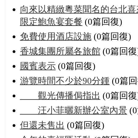
向來以精緻粵菜聞名的台北喜來
限定鮑魚宴套餐
(0篇回復)
免費使用酒店設施
(0篇回復)
香城集團所屬各旅館
(0篇回復
國賓表示
(0篇回復)
游覽時間不少於90分鍾
(0篇回
觀光傳播侷指出
(0篇回復
汪小菲曬新辦公室內景
(
但還未售出
(0篇回復)